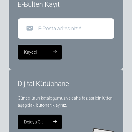
E-Bülten Kayıt
E-Posta adresiniz
*
Kaydol
Dijital Kütüphane
Güncel ürün kataloğumuz ve daha fazlası için lütfen
aşağıdaki butona tıklayınız.
Detaya Git