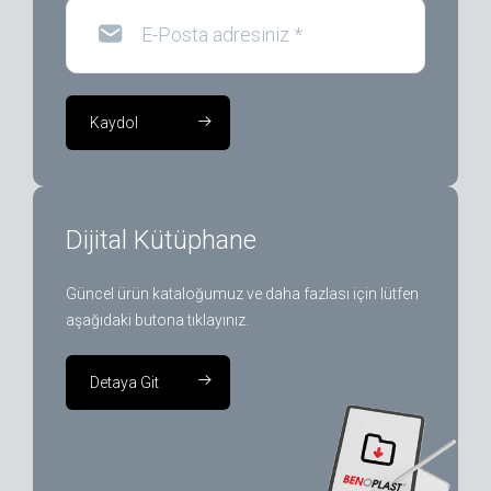
E-Posta adresiniz
*
Kaydol
Dijital Kütüphane
Güncel ürün kataloğumuz ve daha fazlası için lütfen
aşağıdaki butona tıklayınız.
Detaya Git