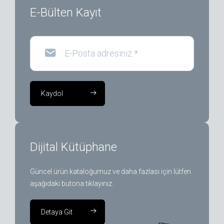
E-Bülten Kayıt
E-Posta adresiniz
*
Kaydol
Dijital Kütüphane
Güncel ürün kataloğumuz ve daha fazlası için lütfen
aşağıdaki butona tıklayınız.
Detaya Git