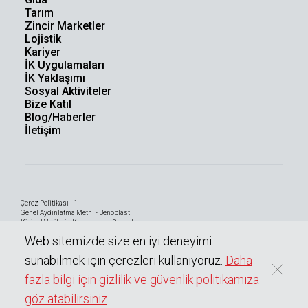
Tarım
Zincir Marketler
Lojistik
Kariyer
İK Uygulamaları
İK Yaklaşımı
Sosyal Aktiviteler
Bize Katıl
Blog/Haberler
İletişim
Çerez Politikası - 1
Genel Aydınlatma Metni - Benoplast
Kişisel Verilerin Korunması - Benoplast
Bilgi Toplumu Hizmetleri
Web sitemizde size en iyi deneyimi
sunabilmek için çerezleri kullanıyoruz.
Daha
fazla bilgi için gizlilik ve güvenlik politikamıza
0
Copyright © 2023 BENOPLAST
Tüm hakları saklıdır.
göz atabilirsiniz
Teknik Broşür
Teklif Listesine
Teklif Al
Sayfayı Paylaş
(TDS)
Ekle