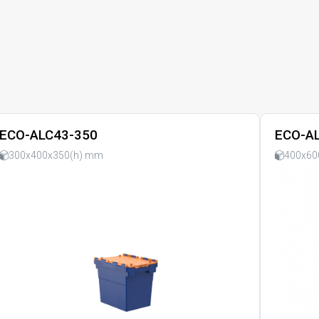
ECO-ALC43-350
ECO-A
300x400x350(h) mm
400x60