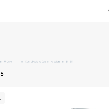
Ürünler
Konik Posta ve Dağıtım Kasaları
B-155
55