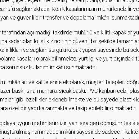
nde iç içe geçebilme özelliğine sahip olup, kullanılmadığ
sarrufu sağlamaktadır. Konik kasalarımızın mühürlenebilir ve ki
yan ve güvenli bir transfer ve depolama imkânı sunmaktadı
ar tarafından açılmadığı takdirde mühürlü ve kilitli kapakla
ına kadar olan lojistik zincirinin güvenli bir şekilde tamaml
kalınlıkları ve sağlam sürgülü kapak yapısı sayesinde bu s
olama kasaları olarak bilinmekte, yurt içi ve yurt dışındaki
a sorunsuz kullanım imkânı sunmaktadır.
ım imkânları ve kalitelerine ek olarak, müşteri talepleri doğ
 lazer baskı, sıralı numara, sıcak baskı, PVC kanban cebi, pl
maları gibi özellikler eklenebilmekte ve bu sayede plastik 
ara özel bir yapı kazanmakta ve takip edilebilir olmaktadır.
ıdaya uygun üretimlerimizin yanı sıra geri dönüşüm tesisl
önüştürülmüş hammadde imkânı sayesinde sadece 1.kalite 