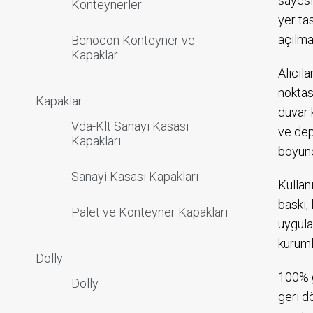
sayesi
Konteynerler
yer ta
açılma
Benocon Konteyner ve
Kapaklar
Alıcıl
noktas
Kapaklar
duvar 
Vda-Klt Sanayi Kasası
ve dep
Kapakları
boyunc
Sanayi Kasası Kapakları
Kullan
baskı,
Palet ve Konteyner Kapakları
uygula
kuruml
Dolly
100% g
Dolly
geri d