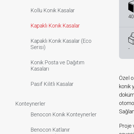
Kollu Konik Kasalar
40
Kapaklı Konik Kasalar
Kapaklı Konik Kasalar (Eco
Serisi)
-
Konik Posta ve Dağıtım
Kasaları
Özel o
Pasif Kilitli Kasalar
konik 
doküma
otomot
Konteynerler
Sağlam
Benocon Konik Konteynerler
Proje 
Benocon Katlanır