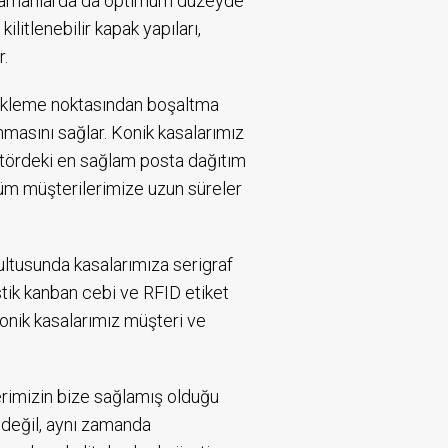
ı zamanlarda da optimum düzeyde
litlenebilir kapak yapıları,
r.
r yükleme noktasından boşaltma
anmasını sağlar. Konik kasalarımız
ektördeki en sağlam posta dağıtım
 tüm müşterilerimize uzun süreler
rultusunda kasalarımıza serigraf
astik kanban cebi ve RFID etiket
konik kasalarımız müşteri ve
erimizin bize sağlamış olduğu
değil, aynı zamanda