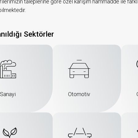
ilerimizin taleplerine göre özel karışım hammadde ile farklı
bilmektedir.
anıldığı Sektörler
Sanayi
Otomotiv