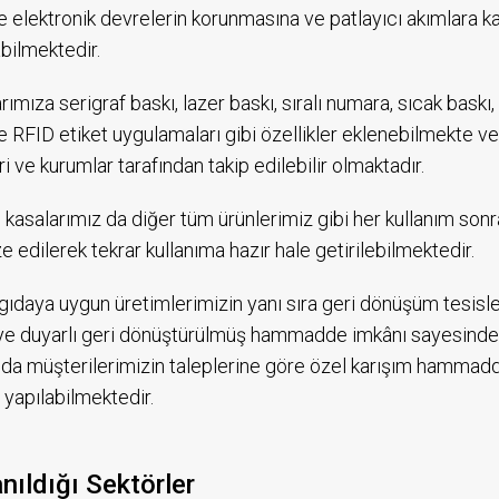
 elektronik devrelerin korunmasına ve patlayıcı akımlara ka
bilmektedir.
rımıza serigraf baskı, lazer baskı, sıralı numara, sıcak bask
e RFID etiket uygulamaları gibi özellikler eklenebilmekte v
i ve kurumlar tarafından takip edilebilir olmaktadır.
 kasalarımız da diğer tüm ürünlerimiz gibi her kullanım sonr
ze edilerek tekrar kullanıma hazır hale getirilebilmektedir.
ıdaya uygun üretimlerimizin yanı sıra geri dönüşüm tesisl
e duyarlı geri dönüştürülmüş hammadde imkânı sayesinde s
a müşterilerimizin taleplerine göre özel karışım hammadde 
 yapılabilmektedir.
anıldığı Sektörler