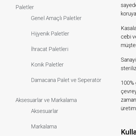
sayede
Paletler
koruya
Genel Amaçlı Paletler
Kasala
Hijyenik Paletler
cebi v
müşter
İhracat Paletleri
Sanayi
Konik Paletler
sterili
Damacana Palet ve Seperatör
100% g
çevrey
zamand
Aksesuarlar ve Markalama
üretim
Aksesuarlar
Markalama
Kull