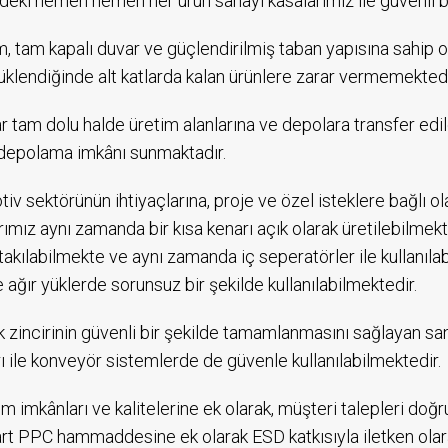
deki hemen hemen her ürün sanayi kasalarımız ile güvenli bi
, tam kapalı duvar ve güçlendirilmiş taban yapısına sahip 
üklendiğinde alt katlarda kalan ürünlere zarar vermemekted
r tam dolu halde üretim alanlarına ve depolara transfer edi
 depolama imkânı sunmaktadır.
iv sektörünün ihtiyaçlarına, proje ve özel isteklere bağlı o
rımız aynı zamanda bir kısa kenarı açık olarak üretilebilmek
takılabilmekte ve aynı zamanda iç seperatörler ile kullanıla
e ağır yüklerde sorunsuz bir şekilde kullanılabilmektedir.
ik zincirinin güvenli bir şekilde tamamlanmasını sağlayan s
rı ile konveyör sistemlerde de güvenle kullanılabilmektedir.
ım imkânları ve kalitelerine ek olarak, müşteri talepleri doğ
rt PPC hammaddesine ek olarak ESD katkısıyla iletken olar