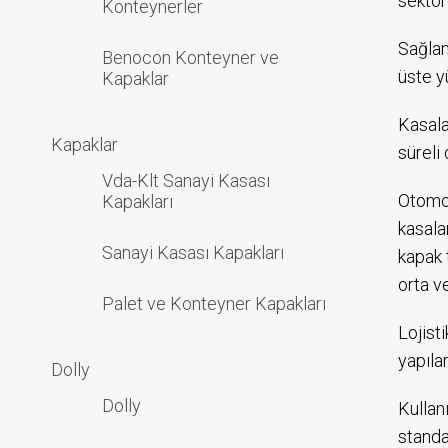
sektör
Konteynerler
Sağlam
Benocon Konteyner ve
üste y
Kapaklar
Kasala
Kapaklar
süreli
Vda-Klt Sanayi Kasası
Otomot
Kapakları
kasala
Sanayi Kasası Kapakları
kapak 
orta v
Palet ve Konteyner Kapakları
Lojist
yapıla
Dolly
Dolly
Kullan
standa