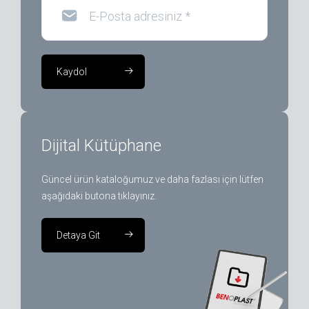
E-Posta adresiniz
*
Kaydol
Dijital Kütüphane
Güncel ürün kataloğumuz ve daha fazlası için lütfen
aşağıdaki butona tıklayınız.
Detaya Git