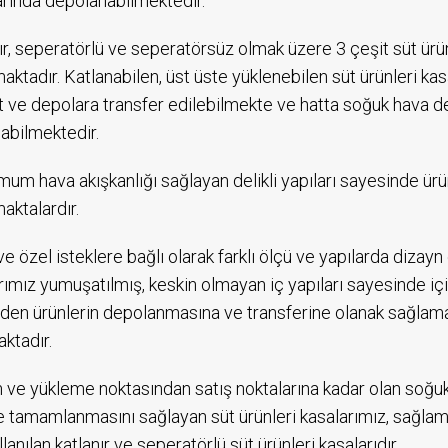
rında depolanabilmektedir.
ır, seperatörlü ve seperatörsüz olmak üzere 3 çeşit süt ür
aktadır. Katlanabilen, üst üste yüklenebilen süt ürünleri k
 ve depolara transfer edilebilmekte ve hatta soğuk hava de
labilmektedir.
um hava akışkanlığı sağlayan delikli yapıları sayesinde ür
aktalardır.
ve özel isteklere bağlı olarak farklı ölçü ve yapılarda dizayn 
rımız yumuşatılmış, keskin olmayan iç yapıları sayesinde iç
en ürünlerin depolanmasına ve transferine olanak sağlamak
ktadır.
 ve yükleme noktasından satış noktalarına kadar olan soğuk lo
e tamamlanmasını sağlayan süt ürünleri kasalarımız, sağlam
lanılan katlanır ve seperatörlü süt ürünleri kasalarıdır.