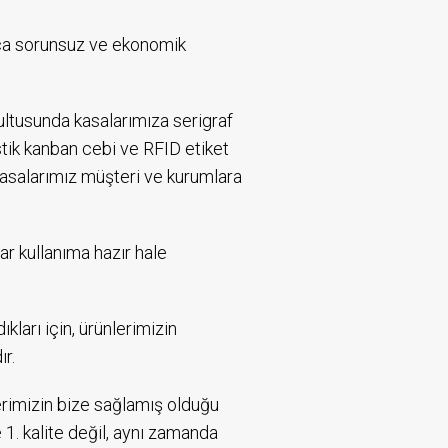
nca sorunsuz ve ekonomik
rultusunda kasalarımıza serigraf
astik kanban cebi ve RFID etiket
kasalarımız müşteri ve kurumlara
rar kullanıma hazır hale
kları için, ürünlerimizin
r.
erimizin bize sağlamış olduğu
. kalite değil, aynı zamanda