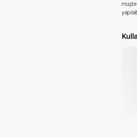
müşter
yapıla
Kull