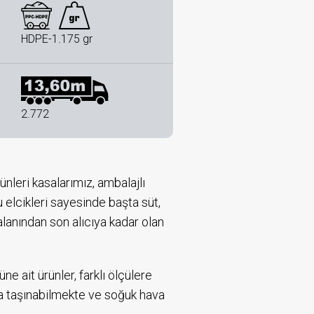
HDPE-1.175 gr
2.772
nleri kasalarımız, ambalajlı
 elcikleri sayesinde başta süt,
alanından son alıcıya kadar olan
ne ait ürünler, farklı ölçülere
rda taşınabilmekte ve soğuk hava