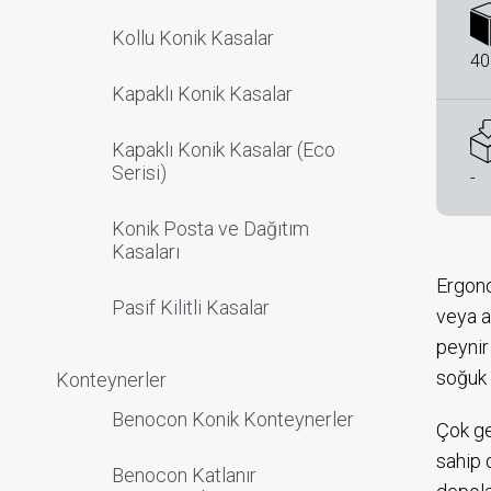
Kollu Konik Kasalar
40
Kapaklı Konik Kasalar
Kapaklı Konik Kasalar (Eco
Serisi)
-
Konik Posta ve Dağıtım
Kasaları
Ergono
Pasif Kilitli Kasalar
veya a
peynir
soğuk 
Konteynerler
Benocon Konik Konteynerler
Çok ge
sahip 
Benocon Katlanır