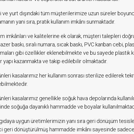
çi ve yurt dışındaki tüm müşterilerimize uzun süreler boyu
manın yani sıra, pratik kullanım imkânı sunmaktadır.
ım imkânları ve kalitelerine ek olarak, müşteri talepleri doğ
 lazer baskı, sıralı numara, sıcak baskı, PVC kanban cebi, pl
maları gibi özellikler eklenebilmekte ve bu sayede plastik 
ir yapı kazanmakta ve takip edilebilir olmaktadır.
ünleri kasalarımız her kullanım sonrası sterilize edilerek tek
lebilmektedir.
ünleri kasalarımız genellikle soğuk hava depolarında kullanıldı
inde soğuğa dayanıklı hammadde ve boyalar kullanılmaktadı
ıdaya uygun üretimlerimizin yanı sıra geri dönüşüm tesisl
i geri dönüştürülmüş hammadde imkânı sayesinde sadece 1