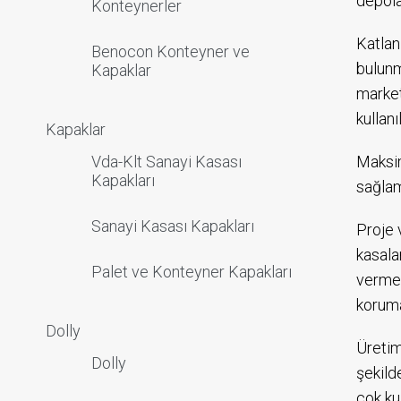
depola
Konteynerler
Katlan
Benocon Konteyner ve
bulunm
Kapaklar
market
kullanı
Kapaklar
Maksim
Vda-Klt Sanayi Kasası
Kapakları
sağlam
Sanayi Kasası Kapakları
Proje 
kasala
Palet ve Konteyner Kapakları
vermed
koruma
Dolly
Üretim
Dolly
şekild
çok kul