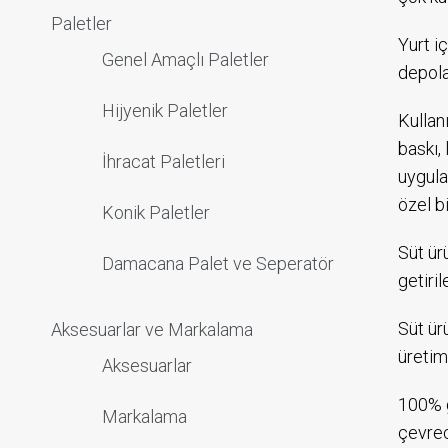
Paletler
Yurt i
Genel Amaçlı Paletler
depola
Hijyenik Paletler
Kullan
baskı,
İhracat Paletleri
uygula
özel b
Konik Paletler
Süt ür
Damacana Palet ve Seperatör
getiri
Süt ür
Aksesuarlar ve Markalama
üretim
Aksesuarlar
100% g
Markalama
çevrec