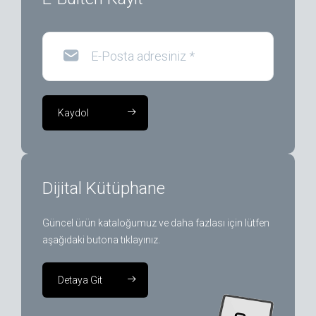
E-Posta adresiniz
*
Kaydol
Dijital Kütüphane
Güncel ürün kataloğumuz ve daha fazlası için lütfen
aşağıdaki butona tıklayınız.
Detaya Git