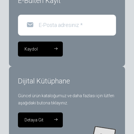
E-Bülten Kayıt
E-Posta adresiniz
*
Kaydol
Dijital Kütüphane
Güncel ürün kataloğumuz ve daha fazlası için lütfen
aşağıdaki butona tıklayınız.
Detaya Git