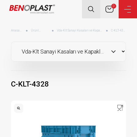
0
Anasayfa
Ürünler
Vda-Klt Sanayi Kasaları ve Kapakları
C-KLT-4328
C-KLT-4328