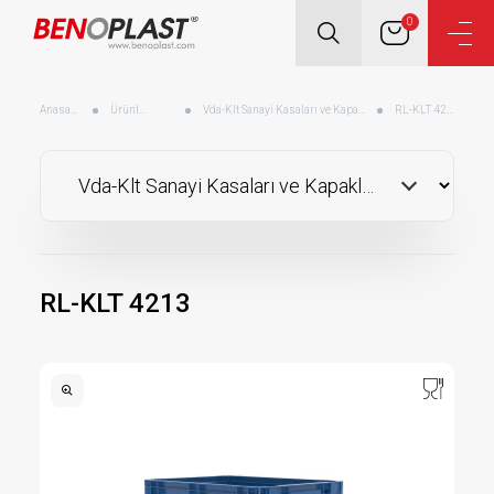
0
Anasayfa
Ürünler
Vda-Klt Sanayi Kasaları ve Kapakları
RL-KLT 4213
RL-KLT 4213