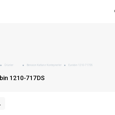
Ürünler
Benocon Katlanır Konteynerler
Eurobin 1210-717DS
obin 1210-717DS