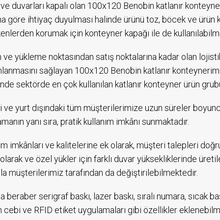
ve duvarları kapalı olan 100x120 Benobin katlanır konteyne
a göre ihtiyaç duyulması halinde ürünü toz, böcek ve ürün 
kenlerden korumak için konteyner kapağı ile de kullanılabilm
 ve yükleme noktasından satış noktalarına kadar olan lojistik
anmasını sağlayan 100x120 Benobin katlanır konteynerimi
nde sektörde en çok kullanılan katlanır konteyner ürün grub
çi ve yurt dışındaki tüm müşterilerimize uzun süreler boyu
manın yanı sıra, pratik kullanım imkânı sunmaktadır.
ım imkânları ve kalitelerine ek olarak, müşteri talepleri do
ı olarak ve özel yükler için farklı duvar yüksekliklerinde üret
a müşterilerimiz tarafından da değiştirilebilmektedir.
a beraber serigraf baskı, lazer baskı, sıralı numara, sıcak b
 cebi ve RFID etiket uygulamaları gibi özellikler eklenebi