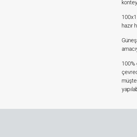
kontey
100x12
hazır h
Güneş 
amacıy
100% g
çevrec
müşter
yapıla