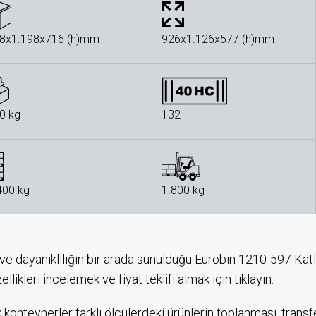
8x1.198x716 (h)mm
926x1.126x577 (h)mm
0 kg
132
400 kg
1.800 kg
 ve dayanıklılığın bir arada sunulduğu Eurobin 1210-597 Ka
llikleri incelemek ve fiyat teklifi almak için tıklayın.
k konteynerler farklı ölçülerdeki ürünlerin toplanması, trans