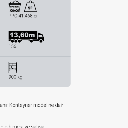
PPC-41.468 gr
156
900 kg
tlanır Konteyner modeline dair
fer edilmesi ve satışa