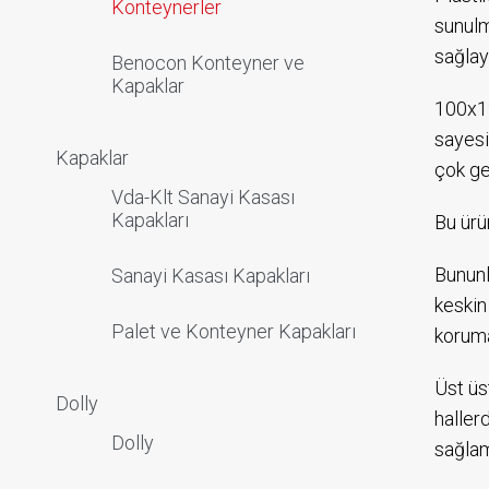
Konteynerler
sunulm
sağlay
Benocon Konteyner ve
Kapaklar
100x12
sayesi
Kapaklar
çok ge
Vda-Klt Sanayi Kasası
Kapakları
Bu ürü
Bununl
Sanayi Kasası Kapakları
keskin
Palet ve Konteyner Kapakları
koruma
Üst üs
Dolly
haller
Dolly
sağlam