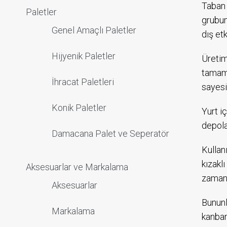
Taban 
Paletler
grubun
Genel Amaçlı Paletler
dış et
Hijyenik Paletler
Üretim
tamaml
İhracat Paletleri
sayesi
Konik Paletler
Yurt i
depola
Damacana Palet ve Seperatör
Kullan
kızakl
Aksesuarlar ve Markalama
zamanl
Aksesuarlar
Bununl
Markalama
kanban