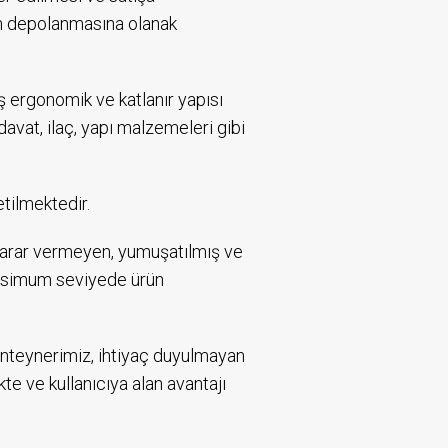
ün depolanmasına olanak
ş ergonomik ve katlanır yapısı
rdavat, ilaç, yapı malzemeleri gibi
etilmektedir.
zarar vermeyen, yumuşatılmış ve
aksimum seviyede ürün
konteynerimiz, ihtiyaç duyulmayan
e ve kullanıcıya alan avantajı