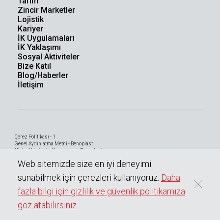
Tarım
Zincir Marketler
Lojistik
Kariyer
İK Uygulamaları
İK Yaklaşımı
Sosyal Aktiviteler
Bize Katıl
Blog/Haberler
İletişim
Çerez Politikası - 1
Genel Aydınlatma Metni - Benoplast
Kişisel Verilerin Korunması - Benoplast
Bilgi Toplumu Hizmetleri
Web sitemizde size en iyi deneyimi
sunabilmek için çerezleri kullanıyoruz.
Daha
fazla bilgi için gizlilik ve güvenlik politikamıza
0
Copyright © 2023 BENOPLAST
Tüm hakları saklıdır.
göz atabilirsiniz
Teknik Broşür
Teklif Listesine
Teklif Al
Sayfayı Paylaş
(TDS)
Ekle