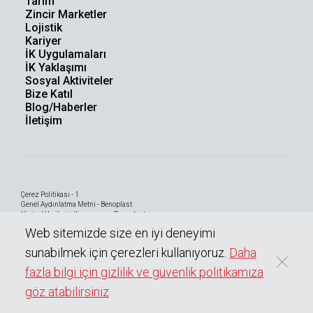
Tarım
Zincir Marketler
Lojistik
Kariyer
İK Uygulamaları
İK Yaklaşımı
Sosyal Aktiviteler
Bize Katıl
Blog/Haberler
İletişim
Çerez Politikası - 1
Genel Aydınlatma Metni - Benoplast
Kişisel Verilerin Korunması - Benoplast
Bilgi Toplumu Hizmetleri
Web sitemizde size en iyi deneyimi
sunabilmek için çerezleri kullanıyoruz.
Daha
fazla bilgi için gizlilik ve güvenlik politikamıza
0
Copyright © 2023 BENOPLAST
Tüm hakları saklıdır.
göz atabilirsiniz
Teknik Broşür
Teklif Listesine
Teklif Al
Sayfayı Paylaş
(TDS)
Ekle