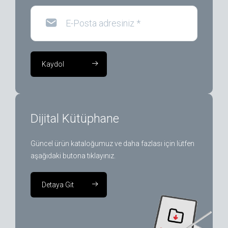
E-Posta adresiniz
*
Kaydol
Dijital Kütüphane
Güncel ürün kataloğumuz ve daha fazlası için lütfen
aşağıdaki butona tıklayınız.
Detaya Git