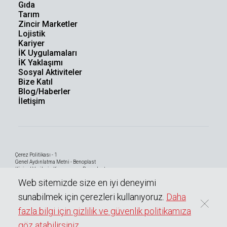
Gıda
Tarım
Zincir Marketler
Lojistik
Kariyer
İK Uygulamaları
İK Yaklaşımı
Sosyal Aktiviteler
Bize Katıl
Blog/Haberler
İletişim
Çerez Politikası - 1
Genel Aydınlatma Metni - Benoplast
Kişisel Verilerin Korunması - Benoplast
Bilgi Toplumu Hizmetleri
Web sitemizde size en iyi deneyimi
sunabilmek için çerezleri kullanıyoruz.
Daha
fazla bilgi için gizlilik ve güvenlik politikamıza
0
Copyright © 2023 BENOPLAST
Tüm hakları saklıdır.
göz atabilirsiniz
Teknik Broşür
Teklif Listesine